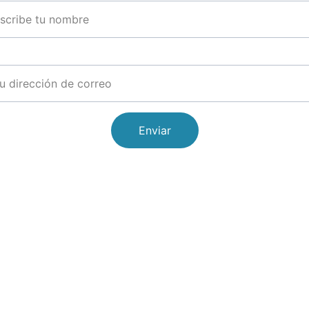
il*
Enviar
TELÉFONO
+52 (33) 3161 5741
+52 (33) 3161 6166