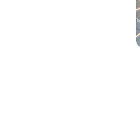
Suscríbete aquí
Recibe novedades y ofertas exclusivas
bre completo*