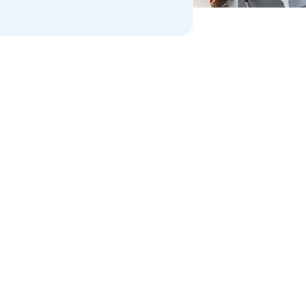
Dirección
Carr. Guadalaj
r tus 
La Calera Tlajo
México.
Horario
Lun a Vie, 8-18