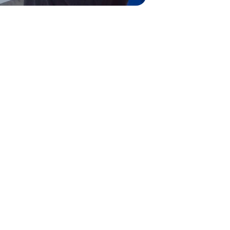
ara-Chapala Km. 20 No. 78.
mulco de Zúñiga. Jalisco, 
h